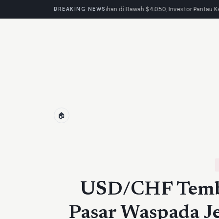
Emas Tertahan di Bawah $4.050, Investor Pantau K
BREAKING NEWS
🏠
USD/CHF Tembu
Pasar Waspada Je