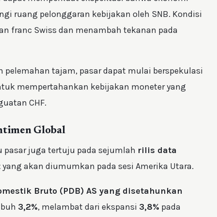
ngi ruang pelonggaran kebijakan oleh SNB. Kondisi
tan franc Swiss dan menambah tekanan pada
n pelemahan tajam, pasar dapat mulai berspekulasi
untuk mempertahankan kebijakan moneter yang
guatan CHF.
ntimen Global
u pasar juga tertuju pada sejumlah
rilis data
t
yang akan diumumkan pada sesi Amerika Utara.
omestik Bruto (PDB) AS yang disetahunkan
umbuh
3,2%
, melambat dari ekspansi
3,8%
pada