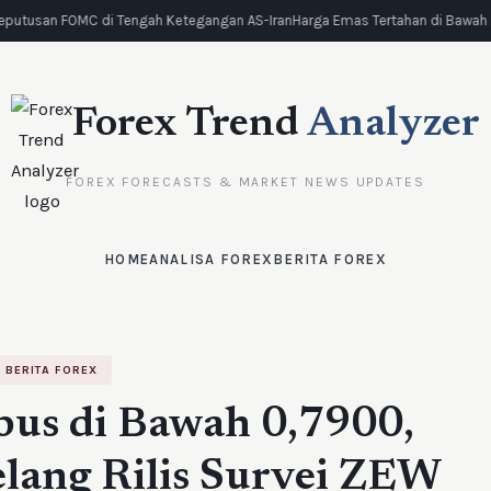
eputusan FOMC di Tengah Ketegangan AS-Iran
Harga Emas Tertahan di Bawah Re
Forex Trend
Analyzer
FOREX FORECASTS & MARKET NEWS UPDATES
HOME
ANALISA FOREX
BERITA FOREX
BERITA FOREX
s di Bawah 0,7900,
lang Rilis Survei ZEW