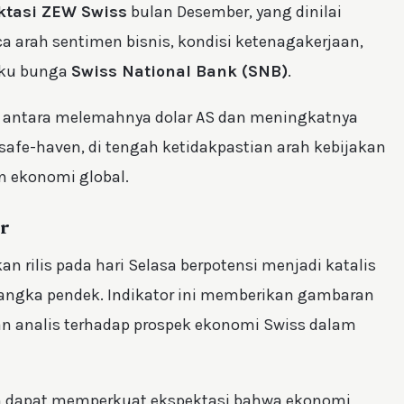
ktasi ZEW Swiss
bulan Desember, yang dinilai
 arah sentimen bisnis, kondisi ketenagakerjaan,
suku bunga
Swiss National Bank (SNB)
.
 antara melemahnya dolar AS dan meningkatnya
safe-haven, di tengah ketidakpastian arah kebijakan
n ekonomi global.
ar
n rilis pada hari Selasa berpotensi menjadi katalis
angka pendek. Indikator ini memberikan gambaran
dan analis terhadap prospek ekonomi Swiss dalam
raan dapat memperkuat ekspektasi bahwa ekonomi