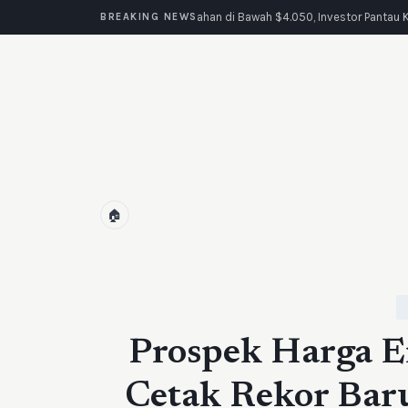
Emas Tertahan di Bawah $4.050, Investor Pantau K
BREAKING NEWS
🏠
Prospek Harga E
Cetak Rekor Bar