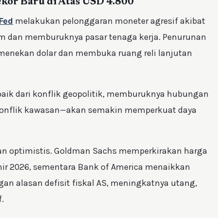
ekor Baru di Atas USD 4.800
Fed
melakukan pelonggaran moneter agresif akibat
am dan memburuknya pasar tenaga kerja. Penurunan
i menekan dolar dan membuka ruang reli lanjutan
aik dari konflik geopolitik, memburuknya hubungan
konflik kawasan—akan semakin memperkuat daya
n optimistis. Goldman Sachs memperkirakan harga
ir 2026, sementara Bank of America menaikkan
ngan alasan defisit fiskal AS, meningkatnya utang,
.