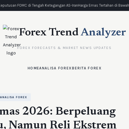
eputusan FOMC di Tengah Ketegangan AS-Iran
Harga Emas Tertahan di Bawah R
Forex Trend
Analyzer
FOREX FORECASTS & MARKET NEWS UPDATES
HOME
ANALISA FOREX
BERITA FOREX
ANALISA FOREX
mas 2026: Berpeluang
u, Namun Reli Ekstrem