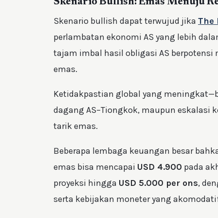
Skenario Bullish: Emas Menuju R
Skenario bullish dapat terwujud jika
The 
perlambatan ekonomi AS yang lebih dal
tajam imbal hasil obligasi AS berpotens
emas.
Ketidakpastian global yang meningkat—b
dagang AS–Tiongkok, maupun eskalasi 
tarik emas.
Beberapa lembaga keuangan besar bahka
emas bisa mencapai
USD 4.900
pada akh
proyeksi hingga
USD 5.000 per ons
, de
serta kebijakan moneter yang akomodatif