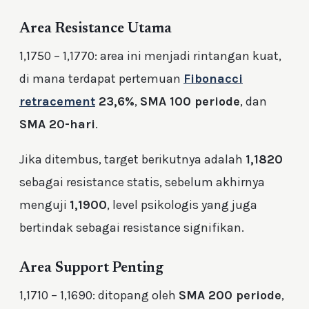
Area Resistance Utama
1,1750 – 1,1770: area ini menjadi rintangan kuat,
di mana terdapat pertemuan
Fibonacci
retracement
23,6%
,
SMA 100 periode
, dan
SMA 20-hari
.
Jika ditembus, target berikutnya adalah
1,1820
sebagai resistance statis, sebelum akhirnya
menguji
1,1900
, level psikologis yang juga
bertindak sebagai resistance signifikan.
Area Support Penting
1,1710 – 1,1690: ditopang oleh
SMA 200 periode
,