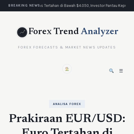
Emas Tertahan di Bawah $4.050, Investor Pantau Keputus
BREAKING NEWS
Forex Trend
Analyzer
FOREX FORECASTS & MARKET NEWS UPDATES
☰
ANALISA FOREX
Prakiraan EUR/USD:
Euro Tertahan di