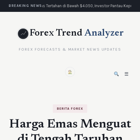
Emas Tertahan di Bawah $4.050, Investor Pantau Keputus
BREAKING NEWS
Forex Trend
Analyzer
FOREX FORECASTS & MARKET NEWS UPDATES
☰
BERITA FOREX
Harga Emas Menguat
di Tengah Taruhan