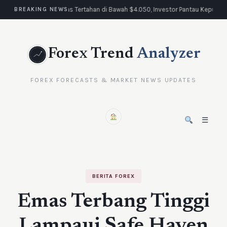
Emas Tertahan di Bawah $4.050, Investor Pantau Keputus
BREAKING NEWS
Forex Trend
Analyzer
FOREX FORECASTS & MARKET NEWS UPDATES
☰
BERITA FOREX
Emas Terbang Tinggi
Lampaui Safe Haven