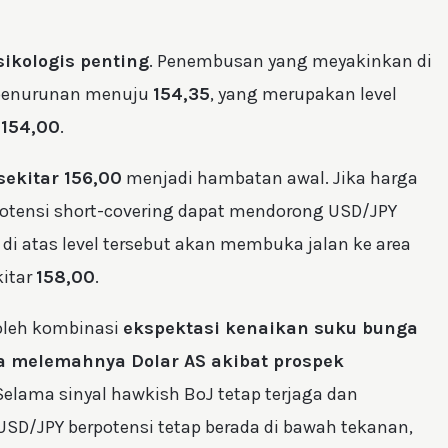
sikologis penting
. Penembusan yang meyakinkan di
 penurunan menuju
154,35
, yang merupakan level
a
154,00
.
sekitar 156,00
menjadi hambatan awal. Jika harga
potensi short-covering dapat mendorong USD/JPY
 di atas level tersebut akan membuka jalan ke area
kitar
158,00
.
 oleh kombinasi
ekspektasi kenaikan suku bunga
a melemahnya Dolar AS akibat prospek
 Selama sinyal hawkish BoJ tetap terjaga dan
USD/JPY berpotensi tetap berada di bawah tekanan,