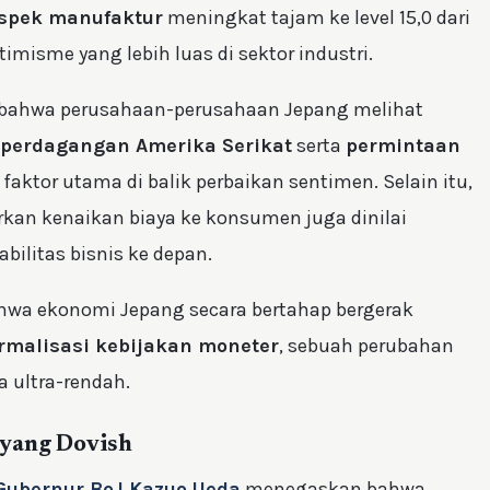
spek manufaktur
meningkat tajam ke level 15,0 dari
misme yang lebih luas di sektor industri.
n bahwa perusahaan-perusahaan Jepang melihat
 perdagangan Amerika Serikat
serta
permintaan
faktor utama di balik perbaikan sentimen. Selain itu,
n kenaikan biaya ke konsumen juga dinilai
ilitas bisnis ke depan.
hwa ekonomi Jepang secara bertahap bergerak
rmalisasi kebijakan moneter
, sebuah perubahan
 ultra-rendah.
 yang Dovish
Gubernur BoJ Kazuo Ueda
menegaskan bahwa