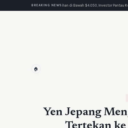
Emas Tertahan di Bawah $4.050, Investor Pantau K
BREAKING NEWS
🏠
Yen Jepang Men
Tertekan ke