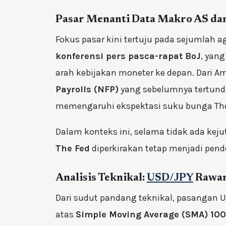
Pasar Menanti Data Makro AS da
Fokus pasar kini tertuju pada sejumlah a
konferensi pers pasca-rapat BoJ
, yan
arah kebijakan moneter ke depan. Dari Am
Payrolls (NFP)
yang sebelumnya tertunda
memengaruhi ekspektasi suku bunga The
Dalam konteks ini, selama tidak ada keju
The Fed
diperkirakan tetap menjadi pen
Analisis Teknikal:
USD/JPY
Rawan
Dari sudut pandang teknikal, pasangan U
atas
Simple Moving Average (SMA) 10