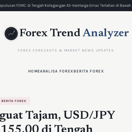
eputusan FOMC di Tengah Ketegangan AS-Iran
Harga Emas Tertahan di Bawah Re
Forex Trend
Analyzer
FOREX FORECASTS & MARKET NEWS UPDATES
HOME
ANALISA FOREX
BERITA FOREX
BERITA FOREX
guat Tajam, USD/JPY
 155,00 di Tengah