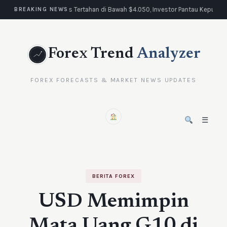
Emas Tertahan di Bawah $4.050, Investor Pantau Keputus
BREAKING NEWS
Forex Trend
Analyzer
FOREX FORECASTS & MARKET NEWS UPDATES
☰
BERITA FOREX
USD Memimpin
Mata Uang G10 di