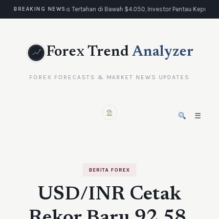
Emas Tertahan di Bawah $4.050, Investor Pantau Keputus
BREAKING NEWS
Forex Trend
Analyzer
FOREX FORECASTS & MARKET NEWS UPDATES
☰
BERITA FOREX
USD/INR Cetak
Rekor Baru 92,58,