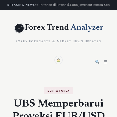
Emas Tertahan di Bawah $4.050, Investor Pantau Keputu
BREAKING NEWS
Forex Trend
Analyzer
FOREX FORECASTS & MARKET NEWS UPDATES
☰
BERITA FOREX
UBS Memperbarui
Proyeksi EUR/USD