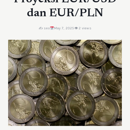
dan EUR/PLN
✍️ seo
May 7, 2025
👁 2 views