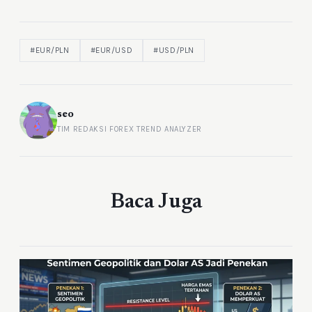
#EUR/PLN
#EUR/USD
#USD/PLN
seo
TIM REDAKSI FOREX TREND ANALYZER
Baca Juga