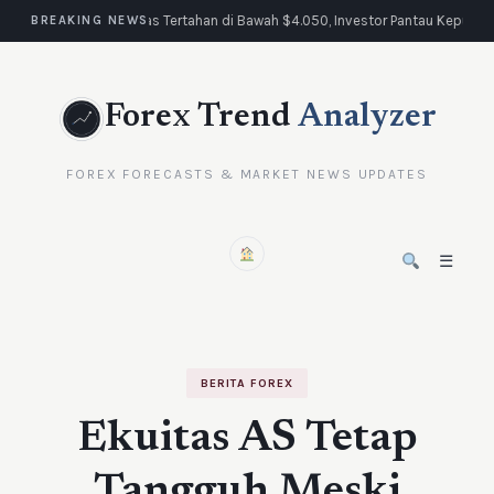
Emas Tertahan di Bawah $4.050, Investor Pantau Keputus
BREAKING NEWS
Forex Trend
Analyzer
FOREX FORECASTS & MARKET NEWS UPDATES
☰
BERITA FOREX
Ekuitas AS Tetap
Tangguh Meski