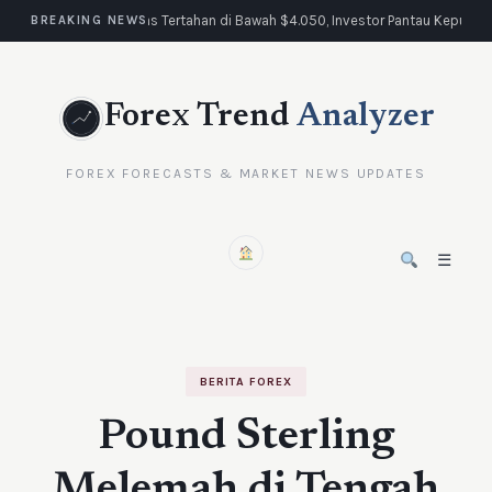
Emas Tertahan di Bawah $4.050, Investor Pantau Keputus
BREAKING NEWS
Forex Trend
Analyzer
FOREX FORECASTS & MARKET NEWS UPDATES
☰
BERITA FOREX
Pound Sterling
Melemah di Tengah