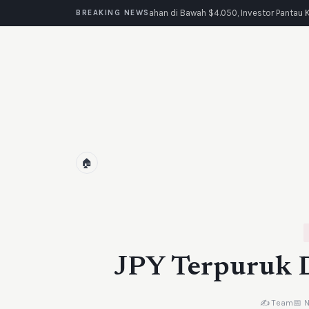
Emas Tertahan di Bawah $4.050, Investor Pantau K
BREAKING NEWS
🏠
JPY Terpuruk D
✍️ Team
📅 