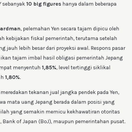
Y sebanyak
10 big figures
hanya dalam beberapa
Hardman
, pelemahan Yen secara tajam dipicu oleh
 kebijakan fiskal pemerintah, terutama setelah
jauh lebih besar dari proyeksi awal. Respons pasar
ikan tajam imbal hasil obligasi pemerintah Jepang
sempat menyentuh
1,85%
, level tertinggi siklikal
ah
1,80%
.
meredakan tekanan jual jangka pendek pada Yen,
a mata uang Jepang berada dalam posisi yang
nilah yang semakin memicu kekhawatiran otoritas
 Bank of Japan (BoJ), maupun pemerintahan pusat.