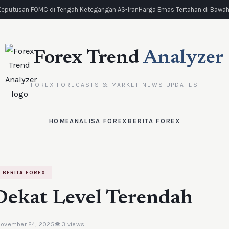
eputusan FOMC di Tengah Ketegangan AS-Iran
Harga Emas Tertahan di Bawah R
Forex Trend
Analyzer
FOREX FORECASTS & MARKET NEWS UPDATES
HOME
ANALISA FOREX
BERITA FOREX
BERITA FOREX
ekat Level Terendah
November 24, 2025
👁 3 views