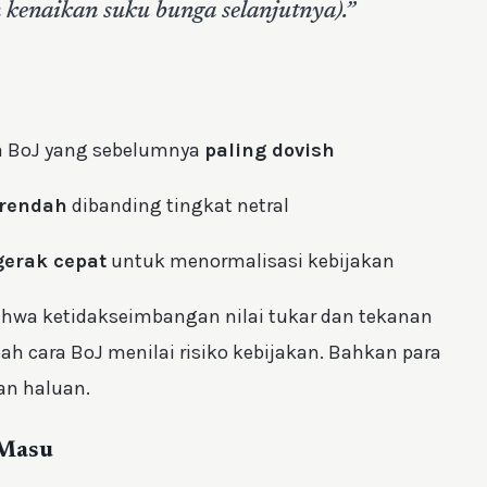
n kenaikan suku bunga selanjutnya).”
ta BoJ yang sebelumnya
paling dovish
 rendah
dibanding tingkat netral
gerak cepat
untuk menormalisasi kebijakan
hwa ketidakseimbangan nilai tukar dan tekanan
ah cara BoJ menilai risiko kebijakan. Bahkan para
an haluan.
 Masu