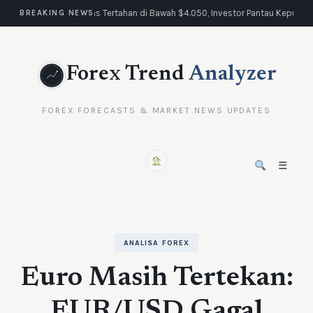
Emas Tertahan di Bawah $4.050, Investor Pantau Keputus
BREAKING NEWS
Forex Trend
Analyzer
FOREX FORECASTS & MARKET NEWS UPDATES
☰
ANALISA FOREX
Euro Masih Tertekan:
EUR/USD Gagal