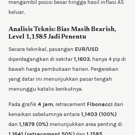
mengambil posisi besar hingga hasil inflasi AS
keluar.
Analisis Teknis: Bias Masih Bearish,
Level 1,1585 Jadi Penentu
Secara teknikal, pasangan
EUR/USD
diperdagangkan di sekitar
1,1603
, hanya 4 pip di
bawah harga pembukaan harian. Pergerakan
yang datar ini menunjukkan pasar tengah
menunggu katalis berikutnya.
Pada grafik
4 jam
, retracement
Fibonacci
dari
kenaikan sebelumnya antara
1,1403 (100%)
dan
1,1879 (0%)
menunjukkan area penting di
1,1641 (retracement 50%)
dan
1,1585