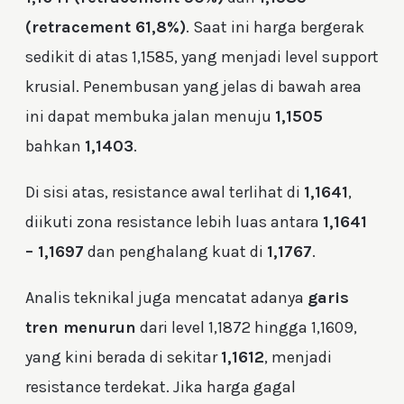
(retracement 61,8%)
. Saat ini harga bergerak
sedikit di atas 1,1585, yang menjadi level support
krusial. Penembusan yang jelas di bawah area
ini dapat membuka jalan menuju
1,1505
bahkan
1,1403
.
Di sisi atas, resistance awal terlihat di
1,1641
,
diikuti zona resistance lebih luas antara
1,1641
– 1,1697
dan penghalang kuat di
1,1767
.
Analis teknikal juga mencatat adanya
garis
tren menurun
dari level 1,1872 hingga 1,1609,
yang kini berada di sekitar
1,1612
, menjadi
resistance terdekat. Jika harga gagal