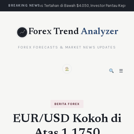
Emas Tertahan di Bawah $4.050, Investor Pantau Keputus
BREAKING NEWS
Forex Trend
Analyzer
FOREX FORECASTS & MARKET NEWS UPDATES
☰
BERITA FOREX
EUR/USD Kokoh di
Atas 1,1750