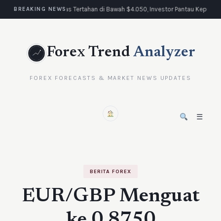
Emas Tertahan di Bawah $4.050, Investor Pantau Keputus
BREAKING NEWS
Forex Trend
Analyzer
FOREX FORECASTS & MARKET NEWS UPDATES
☰
BERITA FOREX
EUR/GBP Menguat
ke 0,8750