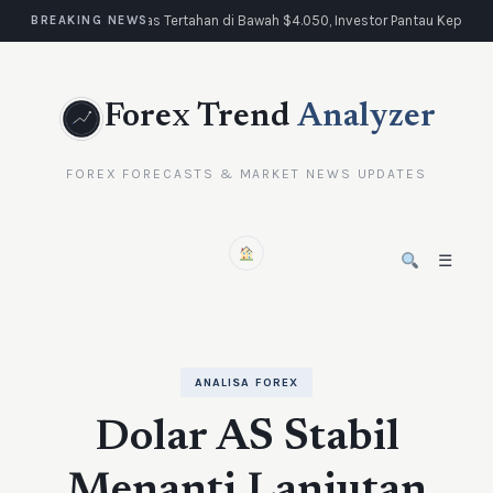
Emas Tertahan di Bawah $4.050, Investor Pantau Keputus
BREAKING NEWS
Forex Trend
Analyzer
FOREX FORECASTS & MARKET NEWS UPDATES
☰
ANALISA FOREX
Dolar AS Stabil
Menanti Lanjutan