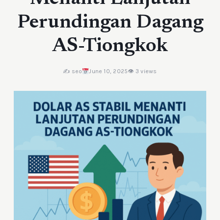
Perundingan Dagang
AS-Tiongkok
✍️ seo
June 10, 2025
👁 3 views