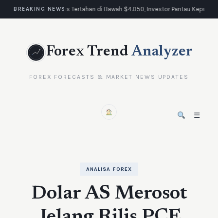
Emas Tertahan di Bawah $4.050, Investor Pantau Keputus
BREAKING NEWS
Forex Trend
Analyzer
FOREX FORECASTS & MARKET NEWS UPDATES
☰
ANALISA FOREX
Dolar AS Merosot
Jelang Rilis PCE