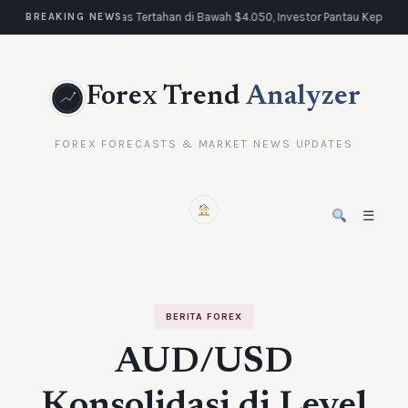
Emas Tertahan di Bawah $4.050, Investor Pantau Keputus
BREAKING NEWS
Forex Trend
Analyzer
FOREX FORECASTS & MARKET NEWS UPDATES
☰
BERITA FOREX
AUD/USD
Konsolidasi di Level