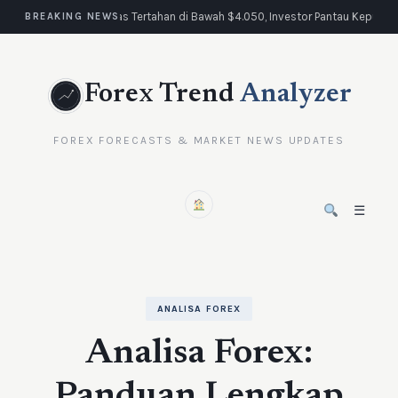
Emas Tertahan di Bawah $4.050, Investor Pantau Keputus
BREAKING NEWS
Forex Trend
Analyzer
FOREX FORECASTS & MARKET NEWS UPDATES
☰
ANALISA FOREX
Analisa Forex:
Panduan Lengkap