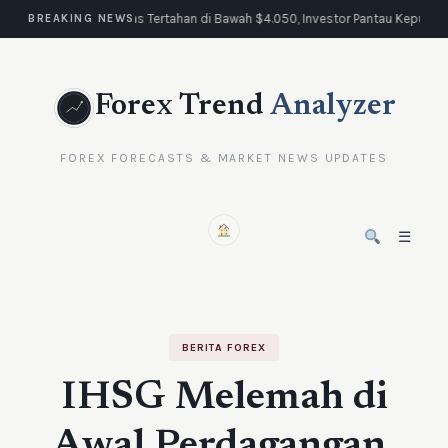
Emas Tertahan di Bawah $4.050, Investor Pantau Keputus
BREAKING NEWS
Forex Trend
Analyzer
FOREX FORECASTS & MARKET NEWS UPDATES
☰
BERITA FOREX
IHSG Melemah di
Awal Perdagangan,