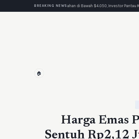
Emas Tertahan di Bawah $4.050, Investor Pantau K
BREAKING NEWS
🏠
Harga Emas Pe
Sentuh Rp2,12 J