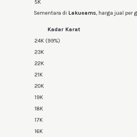
5K
Sementara di
Lakueams
, harga jual per
Kadar Karat
24K (99%)
23K
22K
21K
20K
19K
18K
17K
16K