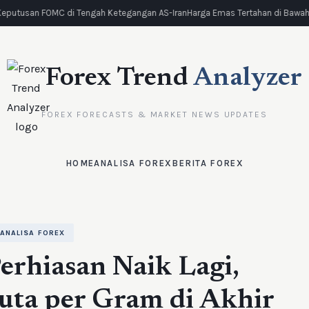
eputusan FOMC di Tengah Ketegangan AS-Iran
Harga Emas Tertahan di Bawah R
Forex Trend
Analyzer
FOREX FORECASTS & MARKET NEWS UPDATES
HOME
ANALISA FOREX
BERITA FOREX
ANALISA FOREX
rhiasan Naik Lagi,
uta per Gram di Akhir