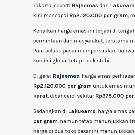
Jakarta, seperti
Rajaemas
dan
Lakueam
kini mencapai
Rp2.120.000 per gram
, 
Kenaikan harga emas ini terjadi di ten
permintaan dari masyarakat, terutama m
Para pelaku pasar memperkirakan bahwa 
kondisi global tetap tidak stabil.
Di gerai
Rajaemas
, harga emas perhiasan 
Rp2.120.000 per gram
untuk emas murni
karat
, dibanderol sekitar
Rp375.000 per
Sedangkan di
Lakueams
, harga emas per
per gram
, namun tetap menunjukkan tr
harga di dua toko besar ini menunjukkan