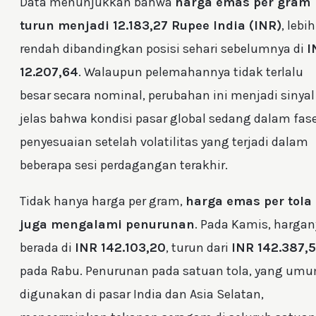
Data menunjukkan bahwa
harga emas per gram
turun menjadi 12.183,27 Rupee India (INR)
, lebih
rendah dibandingkan posisi sehari sebelumnya di
I
12.207,64
. Walaupun pelemahannya tidak terlalu
besar secara nominal, perubahan ini menjadi sinyal
jelas bahwa kondisi pasar global sedang dalam fas
penyesuaian setelah volatilitas yang terjadi dalam
beberapa sesi perdagangan terakhir.
Tidak hanya harga per gram,
harga emas per tola
juga mengalami penurunan
. Pada Kamis, hargan
berada di
INR 142.103,20
, turun dari
INR 142.387,
pada Rabu. Penurunan pada satuan tola, yang um
digunakan di pasar India dan Asia Selatan,