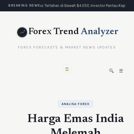
Emas Tertahan di Bawah $4.050, Investor Pantau Keputus
BREAKING NEWS
Forex Trend
Analyzer
FOREX FORECASTS & MARKET NEWS UPDATES
☰
ANALISA FOREX
Harga Emas India
Melemah