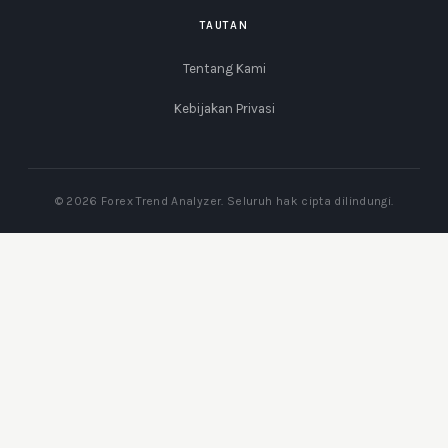
TAUTAN
Tentang Kami
Kebijakan Privasi
© 2026 Forex Trend Analyzer. Seluruh hak cipta dilindungi.