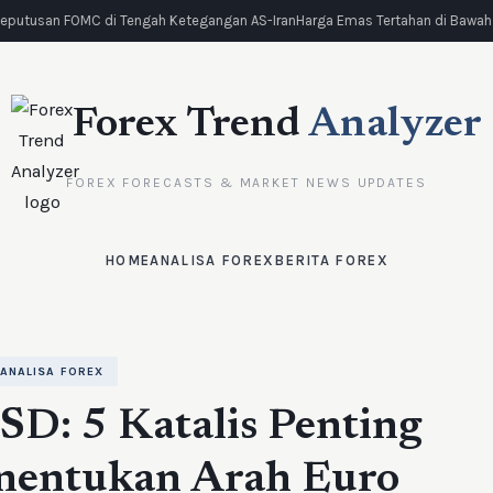
eputusan FOMC di Tengah Ketegangan AS-Iran
Harga Emas Tertahan di Bawah R
Forex Trend
Analyzer
FOREX FORECASTS & MARKET NEWS UPDATES
HOME
ANALISA FOREX
BERITA FOREX
ANALISA FOREX
D: 5 Katalis Penting
nentukan Arah Euro