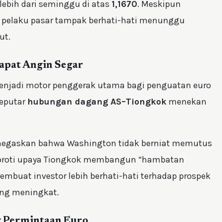
lebih dari seminggu di atas
1,1670
. Meskipun
 pelaku pasar tampak berhati-hati menunggu
ut.
apat Angin Segar
njadi motor penggerak utama bagi penguatan euro
seputar
hubungan dagang AS–Tiongkok
menekan
egaskan bahwa Washington tidak berniat memutus
oroti upaya Tiongkok membangun “hambatan
mbuat investor lebih berhati-hati terhadap prospek
yang meningkat.
g Permintaan Euro