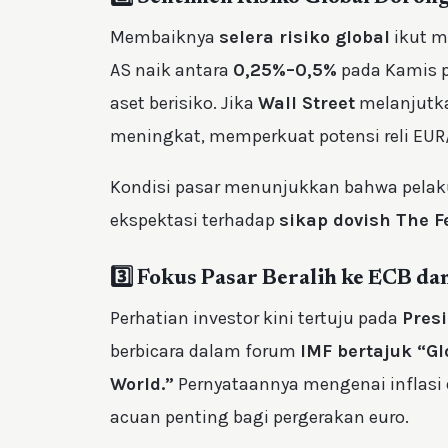
Membaiknya
selera risiko global
ikut m
AS naik antara
0,25%–0,5%
pada Kamis p
aset berisiko. Jika
Wall Street
melanjutkan
meningkat, memperkuat potensi reli EUR
Kondisi pasar menunjukkan bahwa pelaku
ekspektasi terhadap
sikap dovish The F
3️⃣ Fokus Pasar Beralih ke ECB da
Perhatian investor kini tertuju pada
Pres
berbicara dalam forum
IMF bertajuk “Gl
World.”
Pernyataannya mengenai inflasi 
acuan penting bagi pergerakan euro.