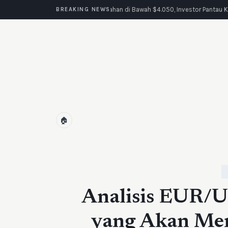
Emas Tertahan di Bawah $4.050, Investor Pantau K
BREAKING NEWS
🏠
Analisis EUR/US
yang Akan Me