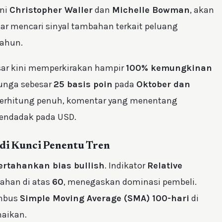
kni
Christopher Waller
dan
Michelle Bowman
, akan
ar mencari sinyal tambahan terkait peluang
tahun.
asar kini memperkirakan hampir
100% kemungkinan
unga sebesar
25 basis poin
pada
Oktober dan
h terhitung penuh, komentar yang menentang
endadak pada USD.
Jadi Kunci Penentu Tren
tahankan bias bullish
. Indikator
Relative
tahan di atas
60
, menegaskan dominasi pembeli.
embus
Simple Moving Average (SMA) 100-hari
di
aikan.