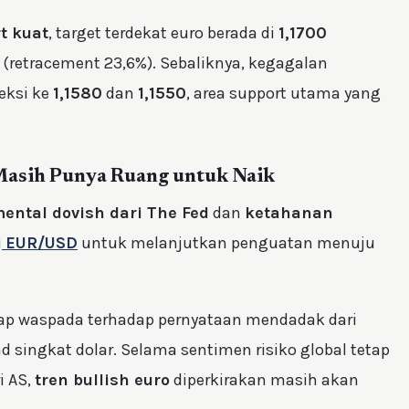
t kuat
, target terdekat euro berada di
1,1700
(retracement 23,6%). Sebaliknya, kegagalan
eksi ke
1,1580
dan
1,1550
, area support utama yang
 Masih Punya Ruang untuk Naik
ental dovish dari The Fed
dan
ketahanan
i
EUR/USD
untuk melanjutkan penguatan menuju
tap waspada terhadap pernyataan mendadak dari
 singkat dolar. Selama sentimen risiko global tetap
i AS,
tren bullish euro
diperkirakan masih akan