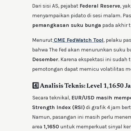
Dari sisi AS, pejabat
Federal Reserve
, ya
menyampaikan pidato di sesi malam. Pas
pemangkasan suku bunga
pada akhir 
Menurut
CME FedWatch Tool
, pelaku p
bahwa The Fed akan menurunkan suku b
Desember
. Karena ekspektasi ini suda
pemotongan dapat memicu volatilitas m
4️⃣ Analisis Teknis: Level 1,1650 
Secara teknikal,
EUR/USD masih memper
Strength Index (RSI)
di grafik 4 jam ber
Namun, pasangan ini masih perlu men
area
1,1650
untuk memperkuat sinyal ken