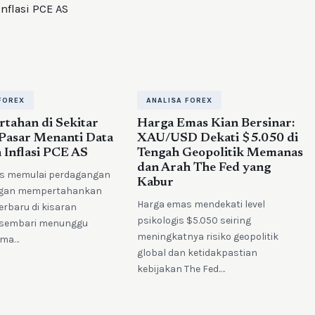
FOREX
ANALISA FOREX
tahan di Sekitar
Harga Emas Kian Bersinar:
 Pasar Menanti Data
XAU/USD Dekati $5.050 di
Inflasi PCE AS
Tengah Geopolitik Memanas
dan Arah The Fed yang
s memulai perdagangan
Kabur
ngan mempertahankan
Harga emas mendekati level
erbaru di kisaran
psikologis $5.050 seiring
 sembari menunggu
meningkatnya risiko geopolitik
ama…
global dan ketidakpastian
kebijakan The Fed.…